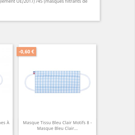
glement UE/2017/745 (masques filtrants de
-0,60 €
nes À
Masque Tissu Bleu Clair Motifs 8 -
Aperçu rapide

Masque Bleu Clair...