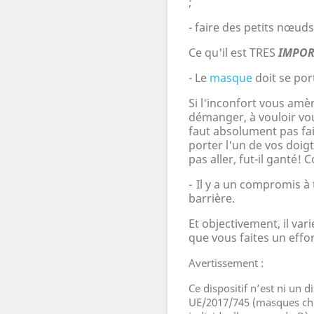
;
- faire des petits nœuds
Ce qu'il est TRES
IMPOR
-
Le
masque
doit se por
Si l'inconfort vous amè
démanger, à vouloir vous
faut absolument pas fai
porter l'un de vos doig
pas aller, fut-il gant
-
Il y a un compromis à 
barriè
re.
Et objectivement, il vari
que vous faites un effor
Avertissement :
Ce dispositif n’est ni un 
UE/2017/745 (masques chi