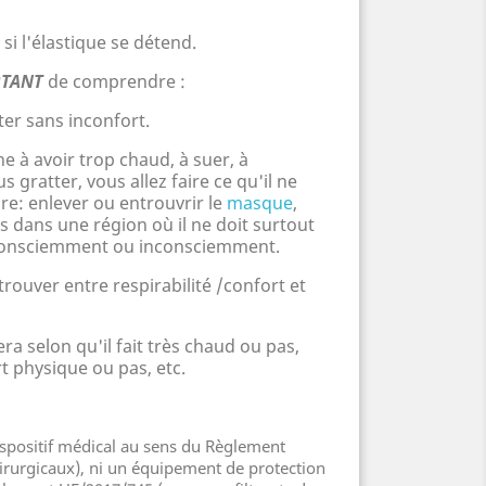
 si l'élastique se détend.
TANT
de comprendre :
ter sans inconfort.
ne à avoir trop chaud, à
suer,
à
 gratter, vous allez faire ce qu'il ne
re: enlever ou entrouvrir le
masque
,
ts dans une région o
ù
il ne doit surtout
é! Consciemment ou inconsciemment.
trouver entre respirabilité /confort et
era selon qu'il fait très chaud ou pas,
t physique ou pas, etc.
dispositif médical au sens du Règlement
rurgicaux), ni un équipement de protection