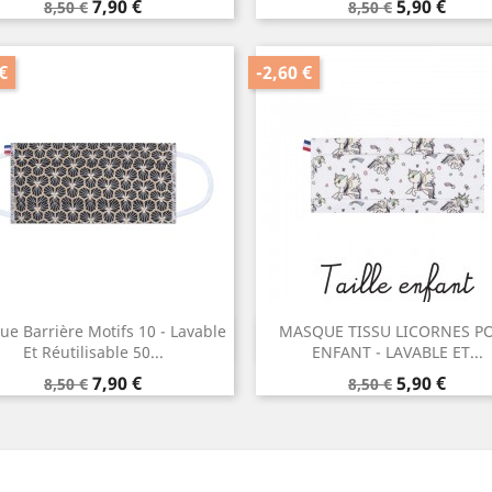
Prix
Prix
Prix
Prix
7,90 €
5,90 €
8,50 €
8,50 €
de
de
base
base
€
-2,60 €
e Barrière Motifs 10 - Lavable
MASQUE TISSU LICORNES P
Aperçu rapide
Aperçu rapide


Et Réutilisable 50...
ENFANT - LAVABLE ET...
Prix
Prix
Prix
Prix
7,90 €
5,90 €
8,50 €
8,50 €
de
de
base
base