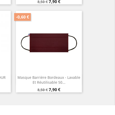
Prix
Prix
7,90 €
8,50 €
de
base
-0,60 €
OUR
Masque Barrière Bordeaux - Lavable
Aperçu rapide

Et Réutilisable 50...
Prix
Prix
7,90 €
8,50 €
de
base