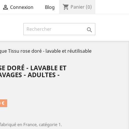
shopping_cart

Panier
(0)
Blog
Connexion

e Tissu rose doré - lavable et réutilisable
E DORÉ - LAVABLE ET
AVAGES - ADULTES -
 €
abriqué en France, catégorie 1.