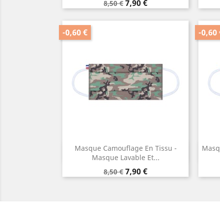
Prix
Prix
7,90 €
8,50 €
de
base
-0,60 €
-0,60 
Masque Camouflage En Tissu -
Masqu
Aperçu rapide

Masque Lavable Et...
Prix
Prix
7,90 €
8,50 €
de
base