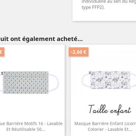
individuelle au sen du Rè
type FFP2).
duit ont également acheté...
€
-2,60 €
e Barrière Motifs 16 - Lavable
Masque Barrière Enfant Licor
Aperçu rapide
Aperçu rapide


Et Réutilisable 50...
Colorier - Lavable Et...