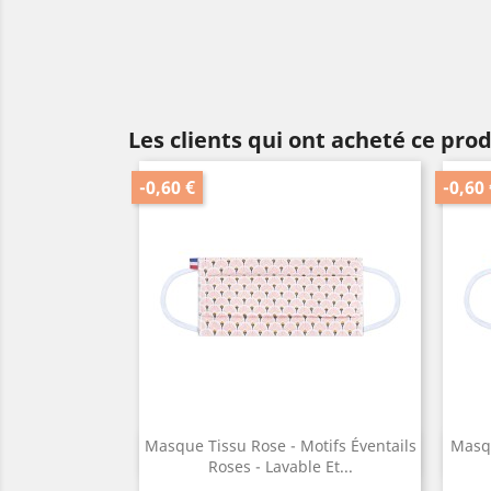
Les clients qui ont acheté ce pro
-0,60 €
-0,60 
Masque Tissu Rose - Motifs Éventails
Masqu
Aperçu rapide

Roses - Lavable Et...