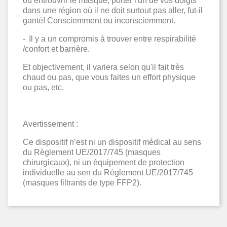
ou entrouvrir le masque, porter l'un de vos doigts
dans une région o
ù
il ne doit surtout pas aller, fut-il
ganté! Consciemment ou inconsciemment.
-
Il y a un compromis à trouver entre respirabilité
/confort et barriè
re.
Et objectivement, il variera selon qu'il fait très
chaud ou pas, que vous faites un effort physique
ou pas, etc.
Avertissement :
Ce dispositif n’est ni un dispositif médical au sens
du Règlement UE/2017/745 (masques
chirurgicaux), ni un équipement de protection
individuelle au sen du Règlement UE/2017/745
(masques filtrants de type FFP2).