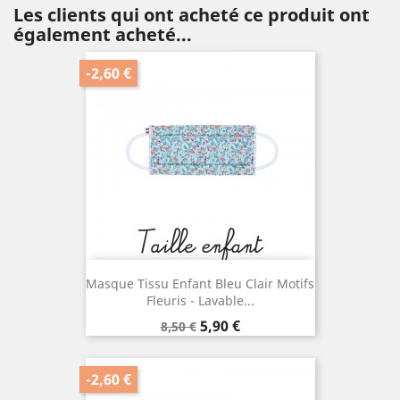
Les clients qui ont acheté ce produit ont
également acheté...
-2,60 €
Masque Tissu Enfant Bleu Clair Motifs
Fleuris - Lavable...
Prix
Prix
5,90 €
8,50 €
de
base
-2,60 €