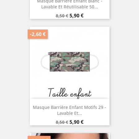
Masque Barrière Enfant Blanc -
Lavable Et Réutilisable 50...
Prix
Prix
5,90 €
8,50 €
de
base
-2,60 €
Masque Barrière Enfant Motifs 29 -
Lavable Et...
Prix
Prix
5,90 €
8,50 €
de
base