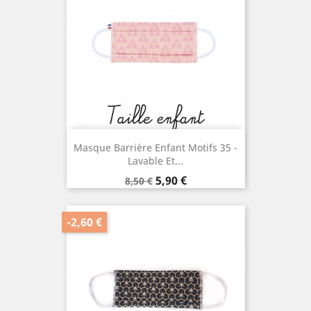
Masque Barrière Enfant Motifs 35 -
Lavable Et...
Prix
Prix
5,90 €
8,50 €
de
base
-2,60 €