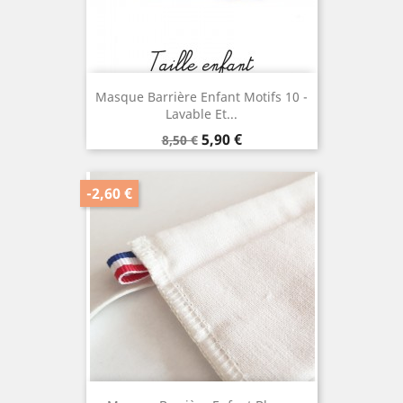
Masque Barrière Enfant Motifs 10 -
Lavable Et...
Prix
Prix
5,90 €
8,50 €
de
base
-2,60 €