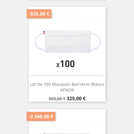
de
base
-525,00 €
Lot De 100 Masques Barrières Blancs
AFNOR
Prix
Prix
325,00 €
850,00 €
de
base
-2 560,00 €