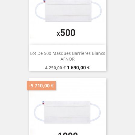
Lot De 500 Masques Barrières Blancs
AFNOR
Prix
Prix
1 690,00 €
4 250,00 €
de
base
-5 710,00 €