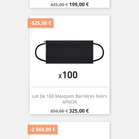
Prix
Prix
199,00 €
425,00 €
de
base
-525,00 €
Lot De 100 Masques Barrières Noirs
AFNOR
Prix
Prix
325,00 €
850,00 €
de
base
-2 560,00 €