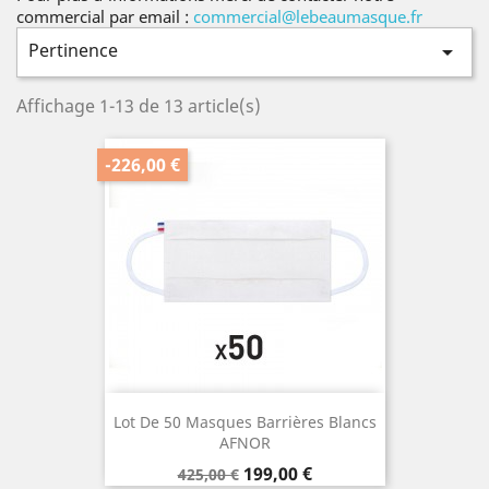
commercial par email :
commercial@lebeaumasque.fr
Pertinence

Affichage 1-13 de 13 article(s)
-226,00 €
Lot De 50 Masques Barrières Blancs
AFNOR
Prix
Prix
199,00 €
425,00 €