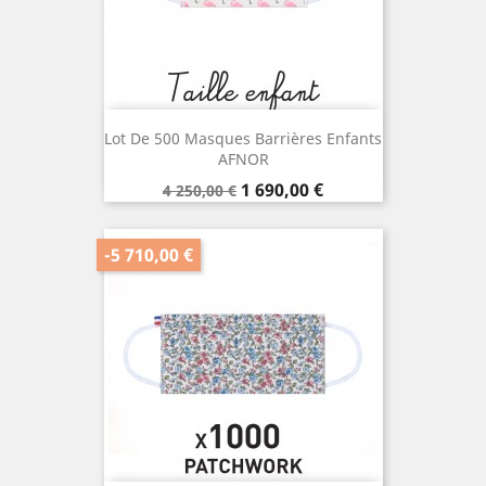
Lot De 500 Masques Barrières Enfants
AFNOR
Prix
Prix
1 690,00 €
4 250,00 €
de
base
-5 710,00 €