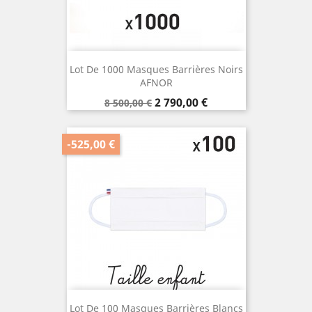
Lot De 1000 Masques Barrières Noirs
AFNOR
Prix
Prix
2 790,00 €
8 500,00 €
de
base
-525,00 €
Lot De 100 Masques Barrières Blancs