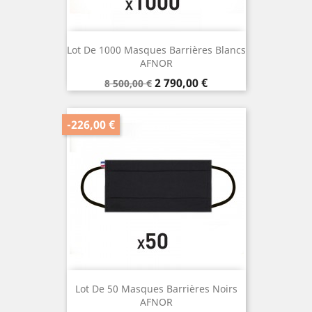
Lot De 1000 Masques Barrières Blancs
AFNOR
Prix
Prix
2 790,00 €
8 500,00 €
de
base
-226,00 €
Lot De 50 Masques Barrières Noirs
AFNOR