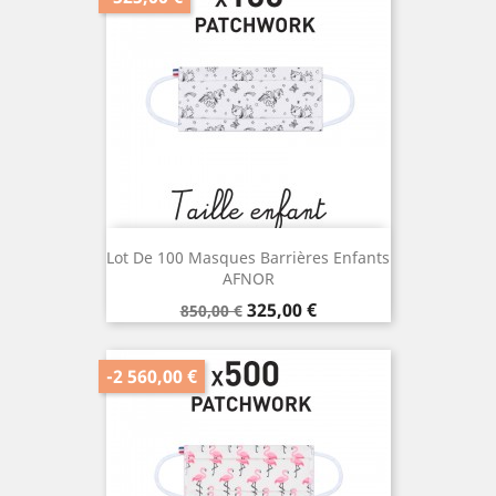
Lot De 100 Masques Barrières Enfants
AFNOR
Prix
Prix
325,00 €
850,00 €
de
base
-2 560,00 €