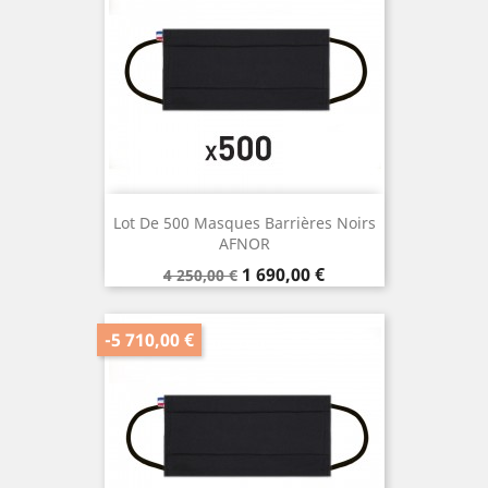
Lot De 500 Masques Barrières Noirs
AFNOR
Prix
Prix
1 690,00 €
4 250,00 €
de
base
-5 710,00 €