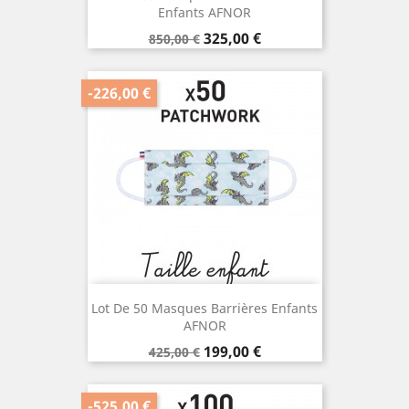
Enfants AFNOR
Prix
Prix
325,00 €
850,00 €
de
base
-226,00 €
Lot De 50 Masques Barrières Enfants
AFNOR
Prix
Prix
199,00 €
425,00 €
de
base
-525,00 €