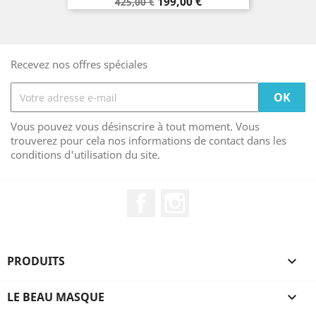
Prix
Prix
199,00 €
425,00 €
de
base
Recevez nos offres spéciales
Vous pouvez vous désinscrire à tout moment. Vous
trouverez pour cela nos informations de contact dans les
conditions d'utilisation du site.
Facebook
Instagram
PRODUITS

LE BEAU MASQUE
