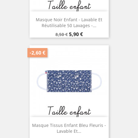
Masque Noir Enfant - Lavable Et
Réutilisable 50 Lavages -...
Prix
Prix
5,90 €
8,50 €
de
base
-2,60 €
Masque Tissus Enfant Bleu Fleuris -
Lavable Et...