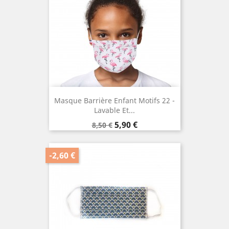
Masque Barrière Enfant Motifs 22 -
Lavable Et...
Prix
Prix
5,90 €
8,50 €
de
base
-2,60 €