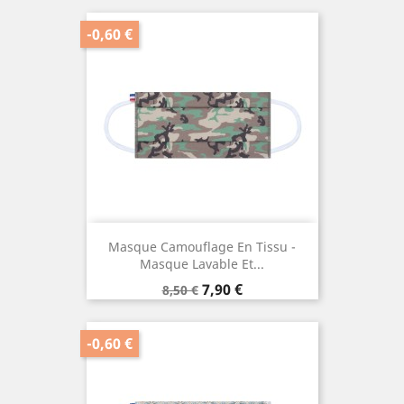
base
-0,60 €
Masque Camouflage En Tissu -
Masque Lavable Et...
Prix
Prix
7,90 €
8,50 €
de
base
-0,60 €