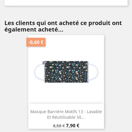
Les clients qui ont acheté ce produit ont
également acheté...
-0,60 €
Masque Barrière Motifs 13 - Lavable
Et Réutilisable 50...
Prix
Prix
7,90 €
8,50 €
de