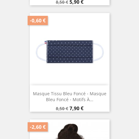
Prix
Prix
5,90 €
8,50 €
de
base
-0,60 €
Masque Tissu Bleu Foncé - Masque
Bleu Foncé - Motifs À...
Prix
Prix
7,90 €
8,50 €
de
base
-2,60 €