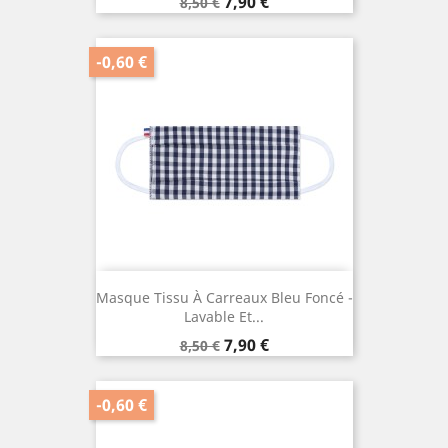
Prix
Prix
7,90 €
8,50 €
de
base
-0,60 €
Masque Tissu À Carreaux Bleu Foncé -
Lavable Et...
Prix
Prix
7,90 €
8,50 €
de
base
-0,60 €