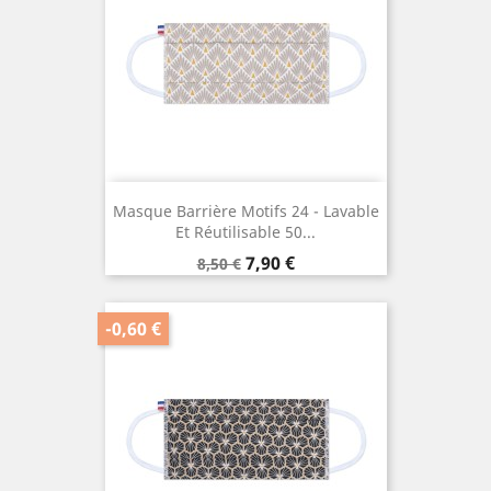
Masque Barrière Motifs 24 - Lavable
Et Réutilisable 50...
Prix
Prix
7,90 €
8,50 €
de
base
-0,60 €