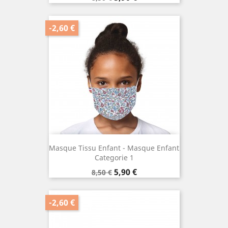
de
base
-2,60 €
Masque Tissu Enfant - Masque Enfant
Categorie 1
Prix
Prix
5,90 €
8,50 €
de
base
-2,60 €