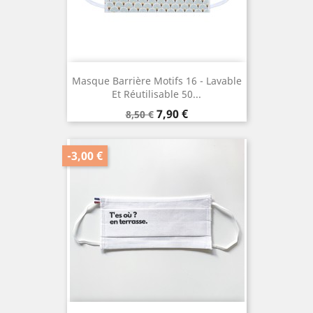
Masque Barrière Motifs 16 - Lavable
Et Réutilisable 50...
Prix
Prix
7,90 €
8,50 €
de
base
-3,00 €