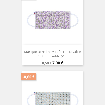
Masque Barrière Motifs 11 - Lavable
Et Réutilisable 50...
Prix
Prix
7,90 €
8,50 €
de
base
-0,60 €