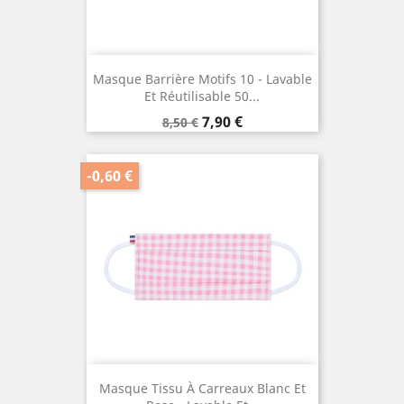
Masque Barrière Motifs 10 - Lavable
Et Réutilisable 50...
Prix
Prix
7,90 €
8,50 €
de
base
-0,60 €
Masque Tissu À Carreaux Blanc Et