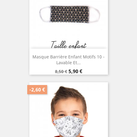
Masque Barrière Enfant Motifs 10 -
Lavable Et...
Prix
Prix
5,90 €
8,50 €
de
base
-2,60 €