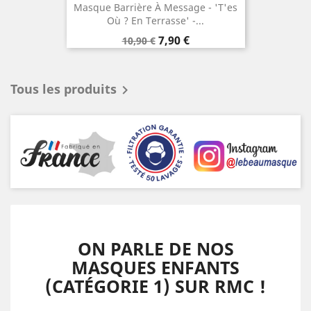
Masque Barrière À Message - 'T'es
Où ? En Terrasse' -...
Prix
Prix
7,90 €
10,90 €
de
base
Tous les produits

ON PARLE DE NOS
MASQUES ENFANTS
(CATÉGORIE 1) SUR RMC !