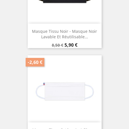
Masque Tissu Noir - Masque Noir
Lavable Et Réutilisable...
Prix
Prix
5,90 €
8,50 €
de
base
-2,60 €