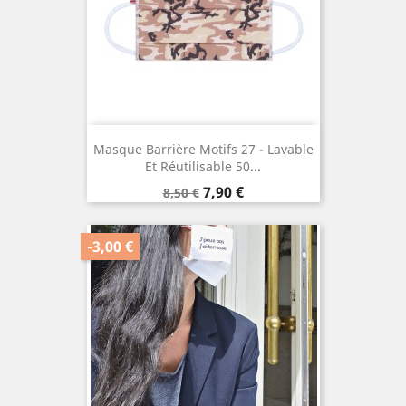
Masque Barrière Motifs 27 - Lavable
Et Réutilisable 50...
Prix
Prix
7,90 €
8,50 €
de
base
-3,00 €