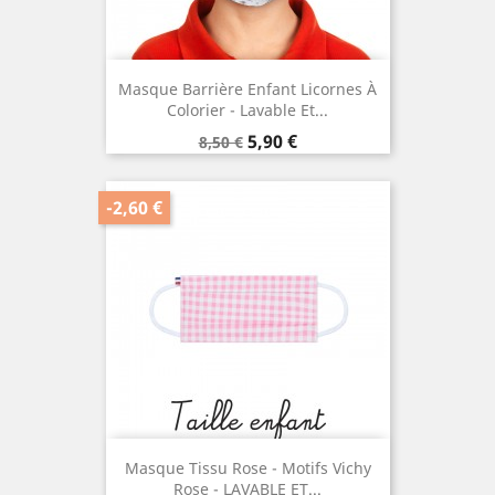
Masque Barrière Enfant Licornes À
Colorier - Lavable Et...
Prix
Prix
5,90 €
8,50 €
de
base
-2,60 €
Masque Tissu Rose - Motifs Vichy
Rose - LAVABLE ET...