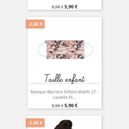
Prix
Prix
5,90 €
8,50 €
de
base
-2,60 €
Masque Barrière Enfant Motifs 27 -
Lavable Et...
Prix
Prix
5,90 €
8,50 €
de
base
-2,60 €