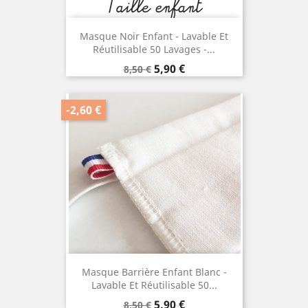
Masque Noir Enfant - Lavable Et
Réutilisable 50 Lavages -...
Prix
Prix
5,90 €
8,50 €
de
base
-2,60 €
Masque Barrière Enfant Blanc -
Lavable Et Réutilisable 50...
Prix
Prix
5,90 €
8,50 €