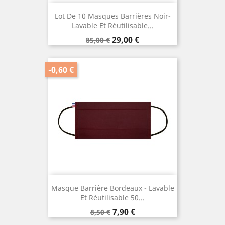
Lot De 10 Masques Barrières Noir-
Lavable Et Réutilisable...
Prix
Prix
29,00 €
85,00 €
de
base
-0,60 €
Masque Barrière Bordeaux - Lavable
Et Réutilisable 50...
Prix
Prix
7,90 €
8,50 €
de