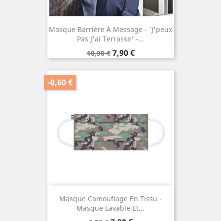
Masque Barrière À Message - 'J'peux
Pas J'ai Terrasse' -...
Prix
Prix
7,90 €
10,90 €
de
base
-0,60 €
Masque Camouflage En Tissu -
Masque Lavable Et...