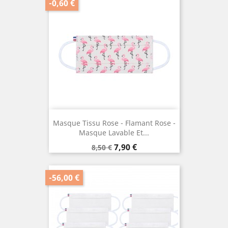
-0,60 €
Masque Tissu Rose - Flamant Rose -
Masque Lavable Et...
Prix
Prix
7,90 €
8,50 €
de
base
-56,00 €