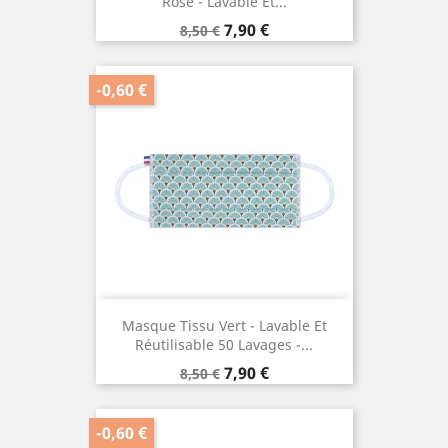
Rose - Lavable Et...
Prix
Prix
7,90 €
8,50 €
de
base
-0,60 €
Masque Tissu Vert - Lavable Et
Réutilisable 50 Lavages -...
Prix
Prix
7,90 €
8,50 €
de
base
-0,60 €