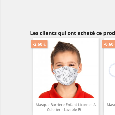
Les clients qui ont acheté ce pro
-2,60 €
-0,60 
Masque Barrière Enfant Licornes À
Masq
Aperçu rapide

Colorier - Lavable Et...