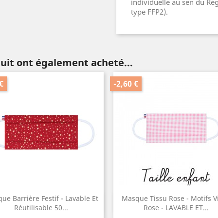
individuelle au sen du Rè
type FFP2).
duit ont également acheté...
€
-2,60 €
ue Barrière Festif - Lavable Et
Masque Tissu Rose - Motifs V
Aperçu rapide
Aperçu rapide


Réutilisable 50...
Rose - LAVABLE ET...