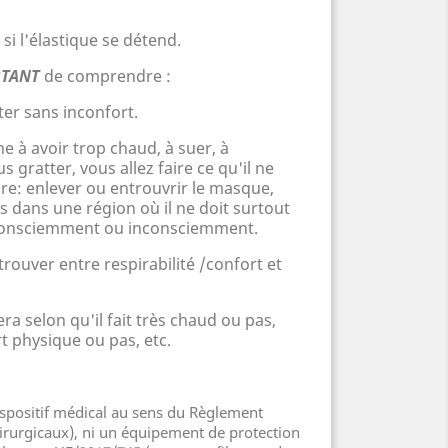
 si l'élastique se détend.
TANT
de comprendre :
er sans inconfort.
ne à avoir trop chaud, à
suer,
à
 gratter, vous allez faire ce qu'il ne
re: enlever ou entrouvrir le masque,
ts dans une région o
ù
il ne doit surtout
é! Consciemment ou inconsciemment.
trouver entre respirabilité /confort et
era selon qu'il fait très chaud ou pas,
t physique ou pas, etc.
dispositif médical au sens du Règlement
rurgicaux), ni un équipement de protection