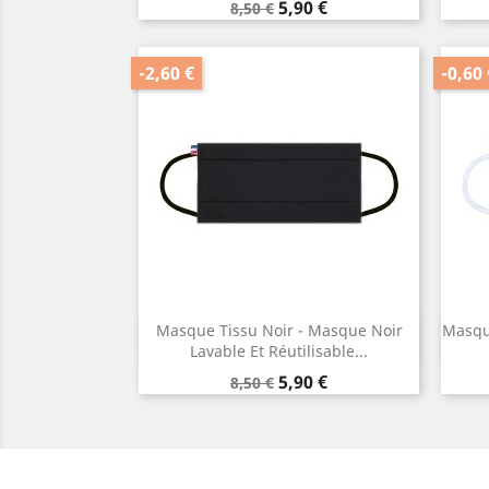
Prix
Prix
5,90 €
8,50 €
de
base
-2,60 €
-0,60 
Masque Tissu Noir - Masque Noir
Masque
Aperçu rapide

Lavable Et Réutilisable...
Prix
Prix
5,90 €
8,50 €
de
base