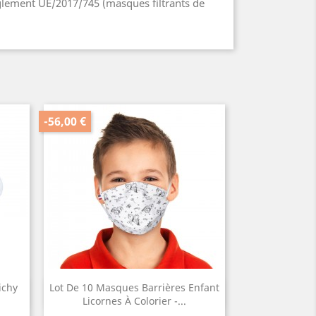
glement UE/2017/745 (masques filtrants de
-56,00 €
ichy
Lot De 10 Masques Barrières Enfant
Aperçu rapide

Licornes À Colorier -...