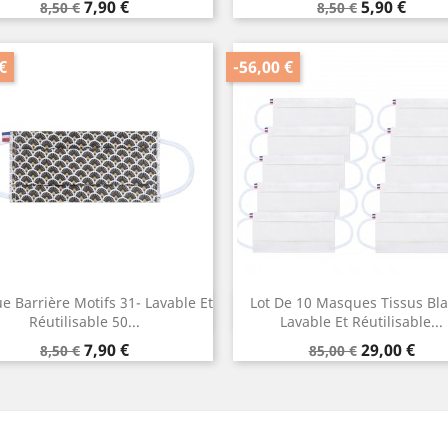
Prix
Prix
Prix
Prix
7,90 €
5,90 €
8,50 €
8,50 €
de
de
base
base
€
-56,00 €
 Barrière Motifs 31- Lavable Et
Lot De 10 Masques Tissus Bla
Aperçu rapide
Aperçu rapide


Réutilisable 50...
Lavable Et Réutilisable...
Prix
Prix
Prix
Prix
7,90 €
29,00 €
8,50 €
85,00 €
de
de
base
base