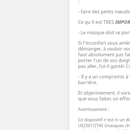
;
- faire des petits nœuds
Ce qu'il est TRES
IMPOR
-
Le masque doit se port
Si l'inconfort vous amè
démanger, à vouloir vous
faut absolument pas fai
porter l'un de vos doig
pas aller, fut-il gant
-
Il y a un compromis à 
barriè
re.
Et objectivement, il vari
que vous faites un effor
Avertissement :
Ce dispositif n’est ni un 
UE/2017/745 (masques chi