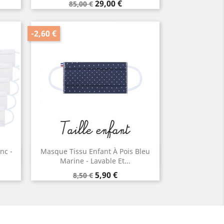
Prix
Prix
29,00 €
85,00 €
de
base
-2,60 €
nc -
Masque Tissu Enfant À Pois Bleu
Aperçu rapide

Marine - Lavable Et...
Prix
Prix
5,90 €
8,50 €
de
base