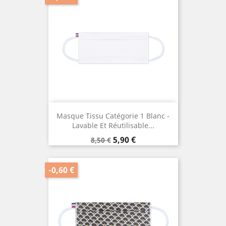
Masque Tissu Catégorie 1 Blanc -
Lavable Et Réutilisable...
Prix
Prix
5,90 €
8,50 €
de
base
-0,60 €