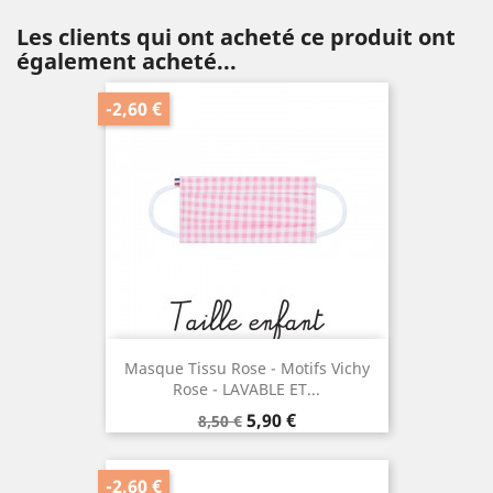
Les clients qui ont acheté ce produit ont
également acheté...
-2,60 €
Masque Tissu Rose - Motifs Vichy
Rose - LAVABLE ET...
Prix
Prix
5,90 €
8,50 €
de
base
-2,60 €