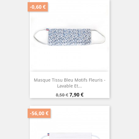
base
-0,60 €
Masque Tissu Bleu Motifs Fleuris -
Lavable Et...
Prix
Prix
7,90 €
8,50 €
de
base
-56,00 €