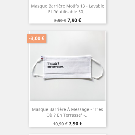
Masque Barrière Motifs 13 - Lavable
Et Réutilisable 50...
Prix
Prix
7,90 €
8,50 €
de
base
-3,00 €
Masque Barrière À Message - 'T'es
Où ? En Terrasse' -...
Prix
Prix
7,90 €
10,90 €
de