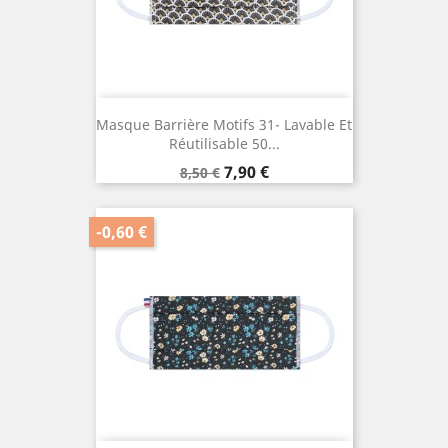
Masque Barrière Motifs 31- Lavable Et
Réutilisable 50...
Prix
Prix
7,90 €
8,50 €
de
base
-0,60 €