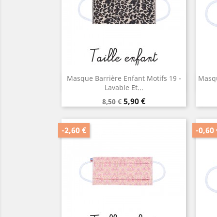
Masque Barrière Enfant Motifs 19 -
Masqu
Aperçu rapide

Lavable Et...
Prix
Prix
5,90 €
8,50 €
de
base
-2,60 €
-0,60 