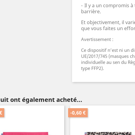
-
Il y a un compromis à 
barriè
re.
Et objectivement, il vari
que vous faites un effor
Avertissement :
Ce dispositif n’est ni un 
UE/2017/745 (masques chi
individuelle au sen du Rè
type FFP2).
duit ont également acheté...
€
-0,60 €