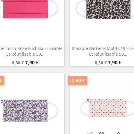
e Tissu Rose Fuchsia - Lavable
Masque Barrière Motifs 19 - L
Aperçu rapide
Aperçu rapide


Et Réutilisable 50...
Et Réutilisable 50...
Prix
Prix
Prix
Prix
7,90 €
7,90 €
8,50 €
8,50 €
de
de
base
base
€
-2,60 €