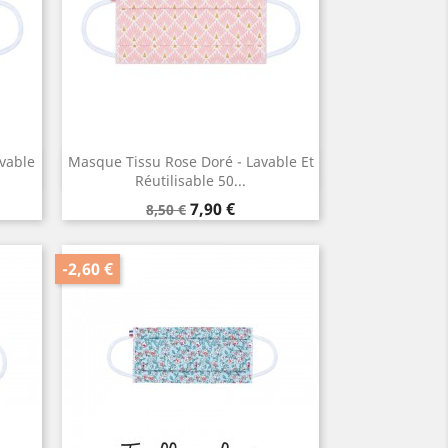
avable
Masque Tissu Rose Doré - Lavable Et
Aperçu rapide

Réutilisable 50...
Prix
Prix
7,90 €
8,50 €
de
base
-2,60 €