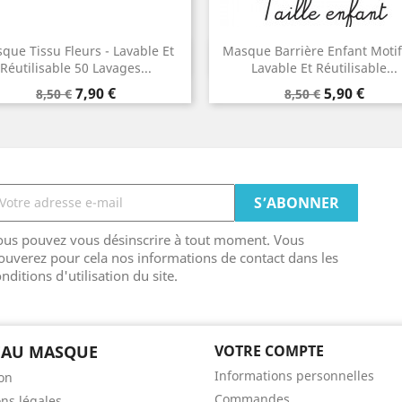
que Tissu Fleurs - Lavable Et
Masque Barrière Enfant Motifs
Aperçu rapide
Aperçu rapide


Réutilisable 50 Lavages...
Lavable Et Réutilisable...
Prix
Prix
Prix
Prix
7,90 €
5,90 €
8,50 €
8,50 €
de
de
base
base
ous pouvez vous désinscrire à tout moment. Vous
ouverez pour cela nos informations de contact dans les
nditions d'utilisation du site.
EAU MASQUE
VOTRE COMPTE
Informations personnelles
son
Commandes
ns légales