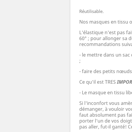
Réutilisable.
Nos masques en tissu o
L'élastique n'est pas f
60
°
; pour allonger sa d
recommandations suiva
- le mettre dans un sac
;
- faire des petits nœuds
Ce qu'il est TRES
IMPOR
-
Le masque en tissu lib
Si l'inconfort vous amè
démanger, à vouloir vous
faut absolument pas fai
porter l'un de vos doig
pas aller, fut-il gant