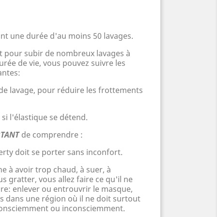
nt une durée d'au moins 50 lavages.
ait pour subir de nombreux lavages à
urée de vie, vous pouvez suivre les
ntes:
 de lavage, pour réduire les frottements
 si l'élastique se détend.
TANT
de comprendre :
erty doit se porter sans inconfort.
ne à avoir trop chaud, à
suer,
à
 gratter, vous allez faire ce qu'il ne
re: enlever ou entrouvrir le masque,
ts dans une région o
ù
il ne doit surtout
é! Consciemment ou inconsciemment.