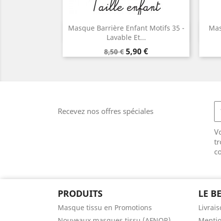
Masque Barrière Enfant Motifs 35 -
Mas
Aperçu rapide

Lavable Et...
Prix
Prix
5,90 €
8,50 €
de
base
Recevez nos offres spéciales
V
tr
co
PRODUITS
LE B
Masque tissu en Promotions
Livrai
Nouveaux masques tissu (AFNOR)
Mentio