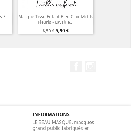
 5 -
Masque Tissu Enfant Bleu Clair Motifs
Aperçu rapide

Fleuris - Lavable...
Prix
Prix
5,90 €
8,50 €
de
base
Facebook
Instagram
INFORMATIONS
LE BEAU MASQUE, masques
grand public fabriqués en