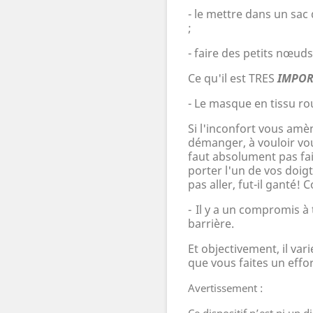
- le mettre dans un sac
;
- faire des petits nœuds
Ce qu'il est TRES
IMPOR
-
Le masque en tissu rou
Si l'inconfort vous amè
démanger, à vouloir vous
faut absolument pas fai
porter l'un de vos doig
pas aller, fut-il gant
-
Il y a un compromis à 
barriè
re.
Et objectivement, il vari
que vous faites un effor
Avertissement :
Ce dispositif n’est ni un 