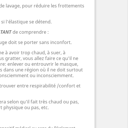
 de lavage, pour réduire les frottements
 si l'élastique se détend.
TANT
de comprendre :
ge doit se porter sans inconfort.
ne à avoir trop chaud, à
suer,
à
 gratter, vous allez faire ce qu'il ne
re: enlever ou entrouvrir le masque,
ts dans une région o
ù
il ne doit surtout
é! Consciemment ou inconsciemment.
trouver entre respirabilité /confort et
era selon qu'il fait très chaud ou pas,
t physique ou pas, etc.
dispositif médical au sens du Règlement