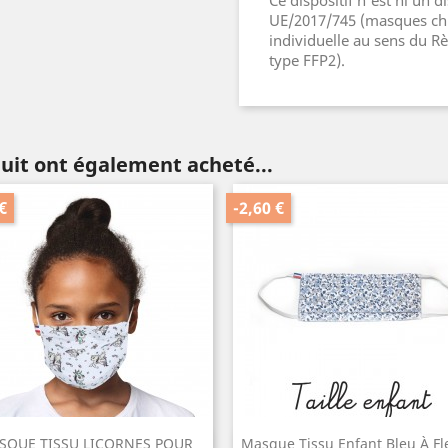
UE/2017/745 (masques chi
individuelle au sens du R
type FFP2).
duit ont également acheté...
€
-2,60 €
SQUE TISSU LICORNES POUR
Masque Tissu Enfant Bleu À Fle