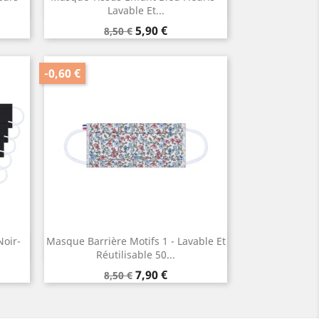
Aperçu rapide

Lavable Et...
Prix
Prix
5,90 €
8,50 €
de
base
-0,60 €
Noir-
Masque Barrière Motifs 1 - Lavable Et
Aperçu rapide

Réutilisable 50...
Prix
Prix
7,90 €
8,50 €
de
base