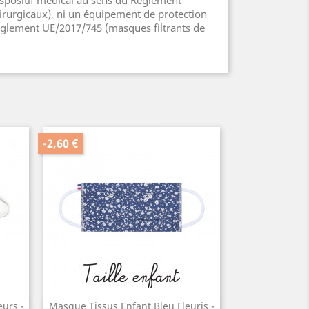
rurgicaux), ni un équipement de protection
èglement UE/2017/745 (masques filtrants de
-2,60 €
urs -
Masque Tissus Enfant Bleu Fleuris -