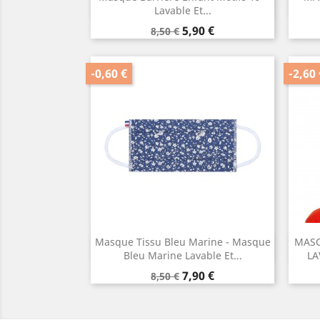
Aperçu rapide

Lavable Et...
Prix
Prix
5,90 €
8,50 €
de
base
-0,60 €
-2,60 
Masque Tissu Bleu Marine - Masque
MASQ
Aperçu rapide

Bleu Marine Lavable Et...
LA
Prix
Prix
7,90 €
8,50 €
de
base