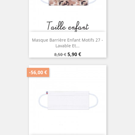
Masque Barrière Enfant Motifs 27 -
Lavable Et...
Prix
Prix
5,90 €
8,50 €
de
base
-56,00 €