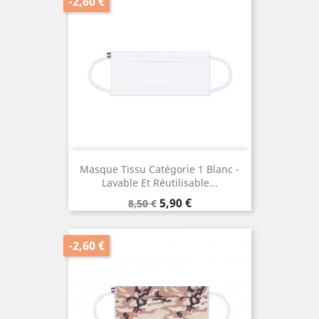
-2,60 €
Masque Tissu Catégorie 1 Blanc -
Lavable Et Réutilisable...
Prix
Prix
5,90 €
8,50 €
de
base
-2,60 €