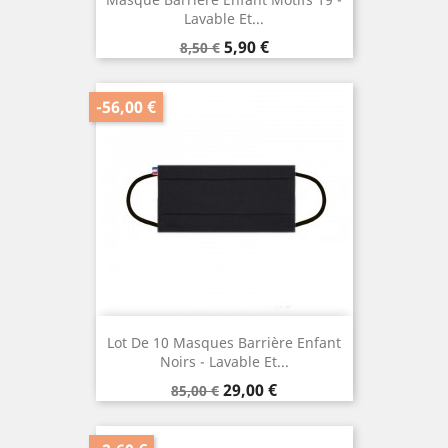
Lavable Et...
Prix
Prix
5,90 €
8,50 €
de
base
-56,00 €
Lot De 10 Masques Barrière Enfant
Noirs - Lavable Et...
Prix
Prix
29,00 €
85,00 €
de
base