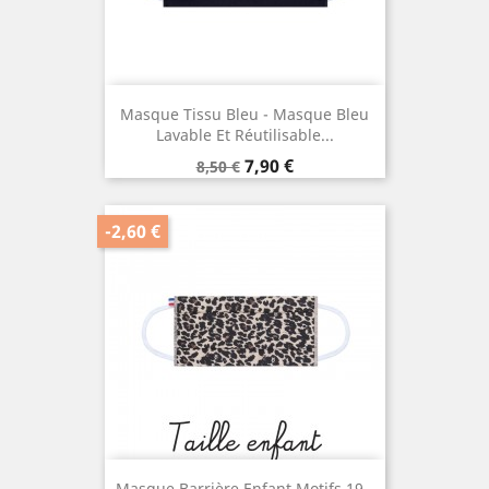
Masque Tissu Bleu - Masque Bleu
Lavable Et Réutilisable...
Prix
Prix
7,90 €
8,50 €
de
base
-2,60 €
Masque Barrière Enfant Motifs 19 -