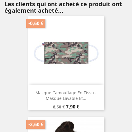
Les clients qui ont acheté ce produit ont
également acheté...
-0,60 €
Masque Camouflage En Tissu -
Masque Lavable Et...
Prix
Prix
7,90 €
8,50 €
de
base
-2,60 €