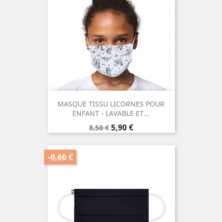
MASQUE TISSU LICORNES POUR
ENFANT - LAVABLE ET...
Prix
Prix
5,90 €
8,50 €
de
base
-0,60 €