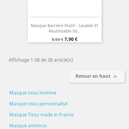
Masque Barrière Festif - Lavable Et
Réutilisable 50...
Prix
Prix
7,90 €
8,50 €
de
base
Affichage 1-38 de 38 article(s)
Retour en haut

Masque tissu homme
Masque tissu personnalisé
Masque Tissu made in France
Masque antivirus