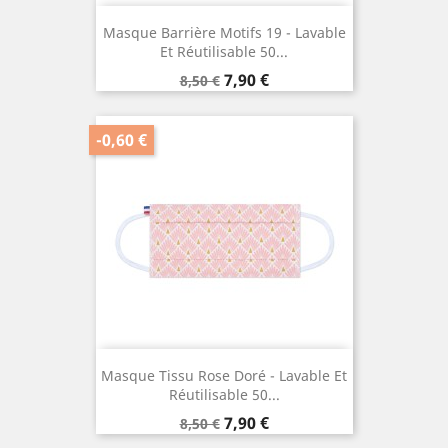
Masque Barrière Motifs 19 - Lavable
Et Réutilisable 50...
Prix
Prix
7,90 €
8,50 €
de
base
-0,60 €
Masque Tissu Rose Doré - Lavable Et
Réutilisable 50...
Prix
Prix
7,90 €
8,50 €
de