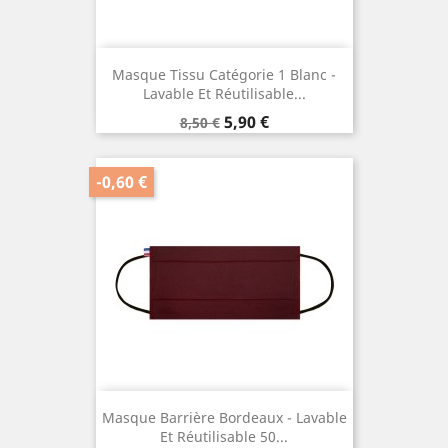
Masque Tissu Catégorie 1 Blanc -
Lavable Et Réutilisable...
Prix
Prix
5,90 €
8,50 €
de
base
-0,60 €
Masque Barrière Bordeaux - Lavable
Et Réutilisable 50...