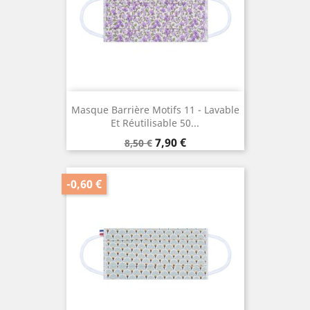
Masque Barrière Motifs 11 - Lavable
Et Réutilisable 50...
Prix
Prix
7,90 €
8,50 €
de
base
-0,60 €