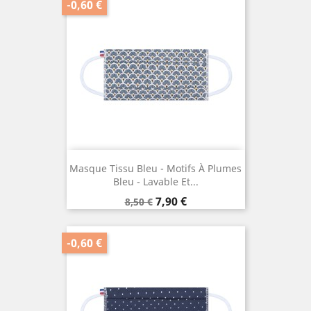
-0,60 €
Masque Tissu Bleu - Motifs À Plumes
Bleu - Lavable Et...
Prix
Prix
7,90 €
8,50 €
de
base
-0,60 €