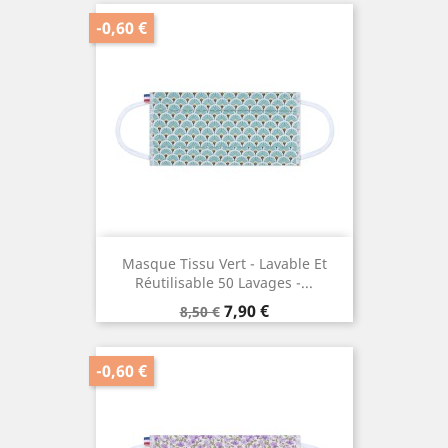
base
-0,60 €
Masque Tissu Vert - Lavable Et
Réutilisable 50 Lavages -...
Prix
Prix
7,90 €
8,50 €
de
base
-0,60 €