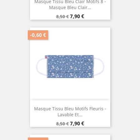
Masque Tissu Bleu Clair Motifs 8 -
Masque Bleu Clair...
Prix
Prix
7,90 €
8,50 €
de
base
-0,60 €
Masque Tissu Bleu Motifs Fleuris -
Lavable Et...
Prix
Prix
7,90 €
8,50 €
de
base