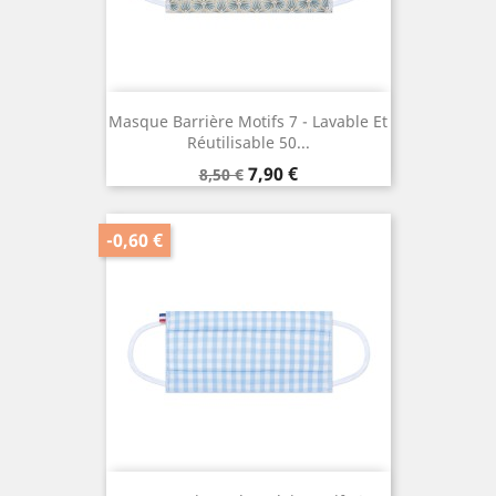
Masque Barrière Motifs 7 - Lavable Et
Réutilisable 50...
Prix
Prix
7,90 €
8,50 €
de
base
-0,60 €