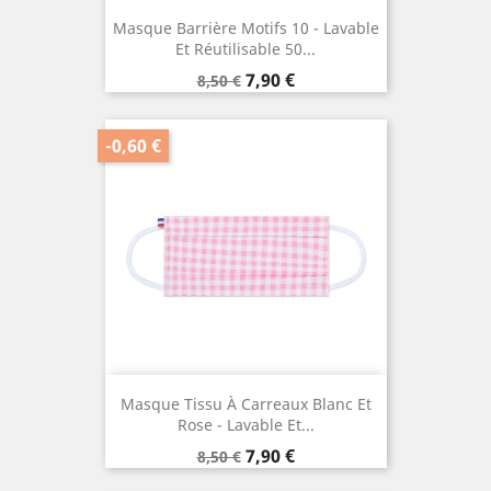
Masque Barrière Motifs 10 - Lavable
Et Réutilisable 50...
Prix
Prix
7,90 €
8,50 €
de
base
-0,60 €
Masque Tissu À Carreaux Blanc Et
Rose - Lavable Et...
Prix
Prix
7,90 €
8,50 €
de