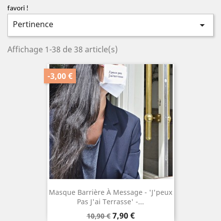
favori !
Pertinence

Affichage 1-38 de 38 article(s)
-3,00 €
Masque Barrière À Message - 'J'peux
Pas J'ai Terrasse' -...
Prix
Prix
7,90 €
10,90 €