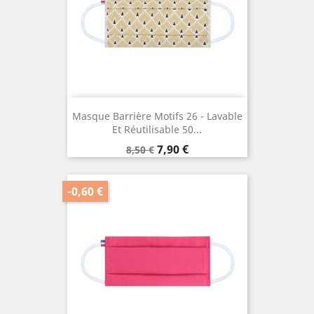
Masque Barrière Motifs 26 - Lavable
Et Réutilisable 50...
Prix
Prix
7,90 €
8,50 €
de
base
-0,60 €