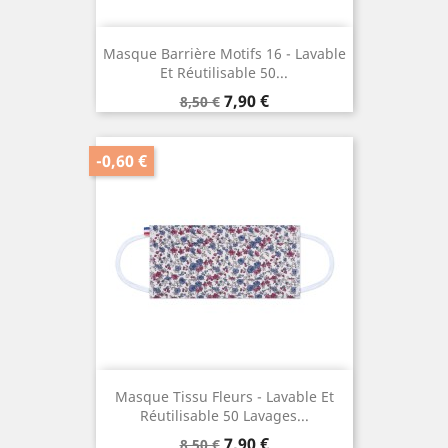
Masque Barrière Motifs 16 - Lavable
Et Réutilisable 50...
Prix
Prix
7,90 €
8,50 €
de
base
-0,60 €
Masque Tissu Fleurs - Lavable Et
Réutilisable 50 Lavages...
Prix
Prix
7,90 €
8,50 €