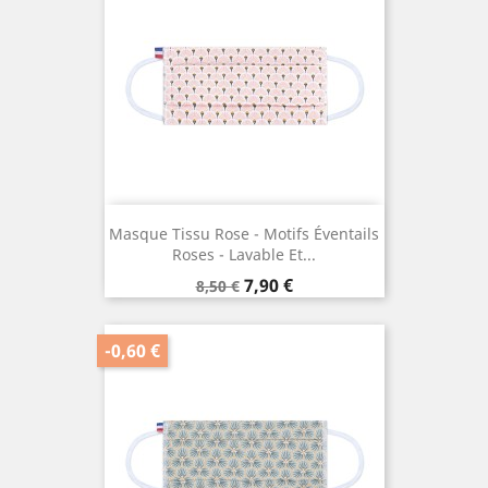
Masque Tissu Rose - Motifs Éventails
Roses - Lavable Et...
Prix
Prix
7,90 €
8,50 €
de
base
-0,60 €