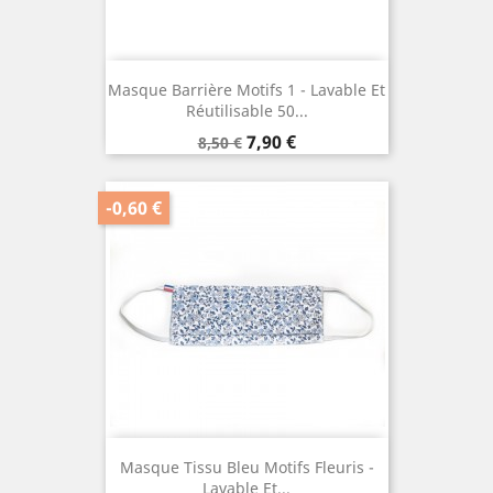
Masque Barrière Motifs 1 - Lavable Et
Réutilisable 50...
Prix
Prix
7,90 €
8,50 €
de
base
-0,60 €
Masque Tissu Bleu Motifs Fleuris -
Lavable Et...