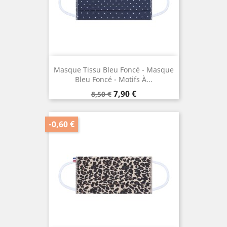
Masque Tissu Bleu Foncé - Masque
Bleu Foncé - Motifs À...
Prix
Prix
7,90 €
8,50 €
de
base
-0,60 €