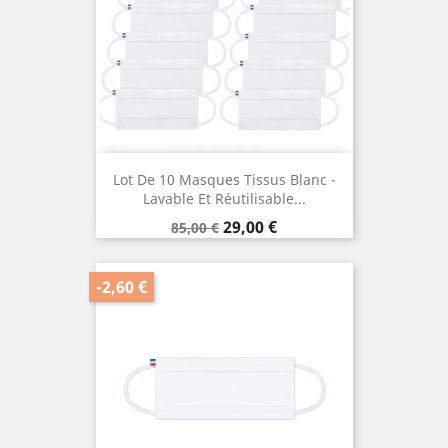
Lot De 10 Masques Tissus Blanc -
Lavable Et Réutilisable...
Prix
Prix
29,00 €
85,00 €
de
base
-2,60 €