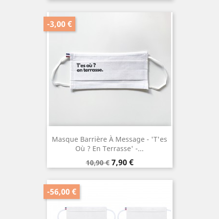
de
base
-3,00 €
Masque Barrière À Message - 'T'es
Où ? En Terrasse' -...
Prix
Prix
7,90 €
10,90 €
de
base
-56,00 €