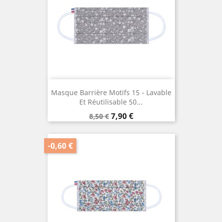
Masque Barrière Motifs 15 - Lavable
Et Réutilisable 50...
Prix
Prix
7,90 €
8,50 €
de
base
-0,60 €