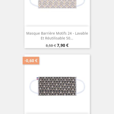
Masque Barrière Motifs 24 - Lavable
Et Réutilisable 50...
Prix
Prix
7,90 €
8,50 €
de
base
-0,60 €