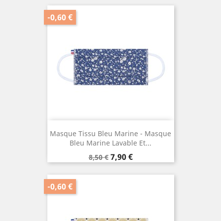
base
-0,60 €
Masque Tissu Bleu Marine - Masque
Bleu Marine Lavable Et...
Prix
Prix
7,90 €
8,50 €
de
base
-0,60 €