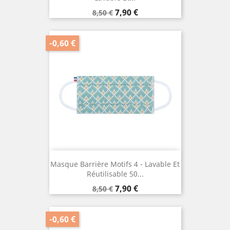
Prix
Prix
7,90 €
8,50 €
de
base
-0,60 €
Masque Barrière Motifs 4 - Lavable Et
Réutilisable 50...
Prix
Prix
7,90 €
8,50 €
de
base
-0,60 €