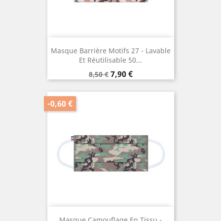
Masque Barrière Motifs 27 - Lavable
Et Réutilisable 50...
Prix
Prix
7,90 €
8,50 €
de
base
-0,60 €
Masque Camouflage En Tissu -