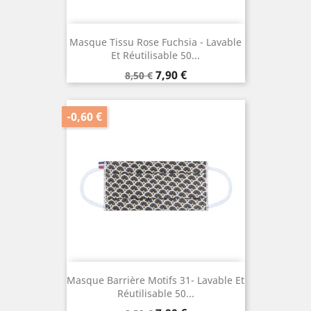
Masque Tissu Rose Fuchsia - Lavable
Et Réutilisable 50...
Prix
Prix
7,90 €
8,50 €
de
base
-0,60 €
Masque Barrière Motifs 31- Lavable Et
Réutilisable 50...