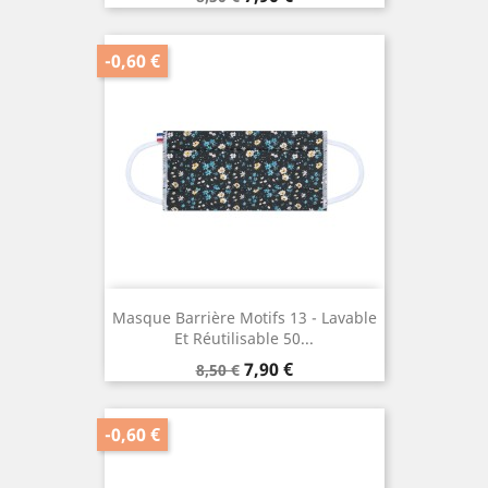
de
base
-0,60 €
Masque Barrière Motifs 13 - Lavable
Et Réutilisable 50...
Prix
Prix
7,90 €
8,50 €
de
base
-0,60 €