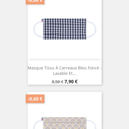
Masque Tissu À Carreaux Bleu Foncé -
Lavable Et...
Prix
Prix
7,90 €
8,50 €
de
base
-0,60 €