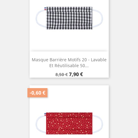
Masque Barrière Motifs 20 - Lavable
Et Réutilisable 50...
Prix
Prix
7,90 €
8,50 €
de
base
-0,60 €