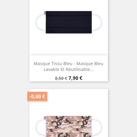
Masque Tissu Bleu - Masque Bleu
Lavable Et Réutilisable...
Prix
Prix
7,90 €
8,50 €
de
base
-0,60 €